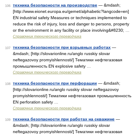
техника безопасности на производстве
— &mdash;
106
[http://www.eionet.europa.eu/gemet/alphabetic?langcode=en]
EN industrial safety Measures or techniques implemented to
reduce the risk of injury, loss and danger to persons, property
or the environment in any facility or place involving&#8230; …
Справочник технического переводчика
техника безопасности при взрывных работах
—
107
&mdash; [http://slovarionline.ru/anglo russkiy slovar
neftegazovoy promyishlennosti/] Тематики нефтегазовая
промышленность EN explosive safety …
Справочник технического переводчика
техника безопасности при перфорации
— &mdash;
108
[http://slovarionline.ru/anglo russkiy slovar neftegazovoy
promyishlennosti/] Тематики нефтегазовая промышленность
EN perforation safety …
Справочник технического переводчика
техника безопасности при работах на скважине
—
109
&mdash; [http://slovarionline.ru/anglo russkiy slovar
neftegazovoy promyishlennosti/] Тематики нефтегазовая