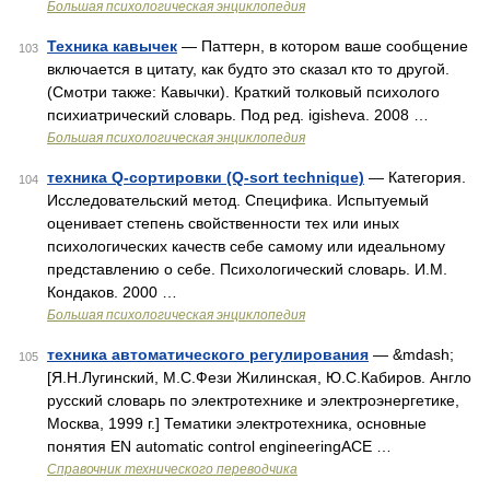
Большая психологическая энциклопедия
Техника кавычек
— Паттерн, в котором ваше сообщение
103
включается в цитату, как будто это сказал кто то другой.
(Смотри также: Кавычки). Краткий толковый психолого
психиатрический словарь. Под ред. igisheva. 2008 …
Большая психологическая энциклопедия
техника Q-сортировки (Q-sort technique)
— Категория.
104
Исследовательский метод. Специфика. Испытуемый
оценивает степень свойственности тех или иных
психологических качеств себе самому или идеальному
представлению о себе. Психологический словарь. И.М.
Кондаков. 2000 …
Большая психологическая энциклопедия
техника автоматического регулирования
— &mdash;
105
[Я.Н.Лугинский, М.С.Фези Жилинская, Ю.С.Кабиров. Англо
русский словарь по электротехнике и электроэнергетике,
Москва, 1999 г.] Тематики электротехника, основные
понятия EN automatic control engineeringACE …
Справочник технического переводчика