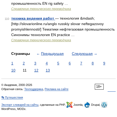
промышленность EN rig safety …
Справочник технического переводчика
техника ведения работ
— технология &mdash;
110
[http://slovarionline.ru/anglo russkiy slovar neftegazovoy
promyishlennosti/] Тематики нефтегазовая промышленность
Синонимы технология EN practice …
Справочник технического переводчика
Страницы
←
Предыдущая
Следующая
→
1
2
3
4
5
6
7
8
9
10
11
12
13
© Академик, 2000-2026
18+
Обратная связь:
Техподдержка
,
Реклама на сайте
👣 Путешествия
Экспорт словарей на сайты
, сделанные на PHP,
Joomla,
Drupal,
WordPress, MODx.